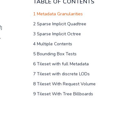
TABLE OF CONTENTS
1 Metadata Granularities
2 Sparse Implicit Quadtree
的
3 Sparse Implicit Octree
、
4 Multiple Contents
5 Bounding Box Tests
6 Tileset with full Metadata
7 Tileset with discrete LODs
8 Tileset With Request Volume
9 Tileset With Tree Billboards