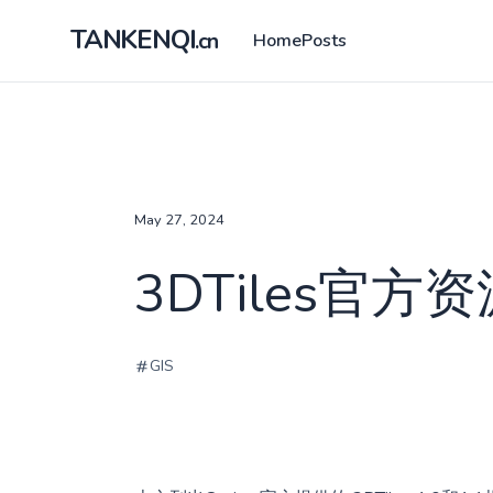
TANKENQI
.cn
Home
Posts
May 27, 2024
3DTiles官
GIS